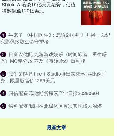
Shield AI洽谈10亿美元融资，估值
将翻倍至120亿美元
牛来了 《中国医生3：急诊24小时》开播，以纪
1
实影像致敬生命守护者
日富农优配 九游游戏娱乐《时间旅者：重生曙
2
光》MC评分79 不及《寂静岭2》重制版
黑牛策略 Prime 1 Studio推出莱莎琳1/4比例手
3
办，限量版售价1299美元
国信配资 瑞达期货尿素产业日报20250604
4
鳄鱼配资 我国在北极冰区首次实现载人深潜
5
最新文章