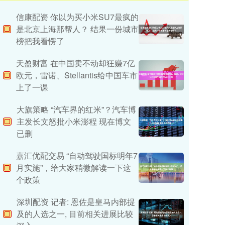
信康配资 你以为买小米SU7最疯的
是北京上海那帮人？ 结果一份城市
榜把我看愣了
天盈财富 在中国卖不动却狂赚7亿
欧元，雷诺、Stellantis给中国车市
上了一课
大旗策略 “汽车界的红米”？汽车博
主发长文怒批小米澎程 现在博文
已删
嘉汇优配交易 “自动驾驶国标明年7
月实施”，给大家稍微解读一下这
个政策
深圳配资 记者: 恩佐是皇马内部提
及的人选之一, 目前相关进展比较