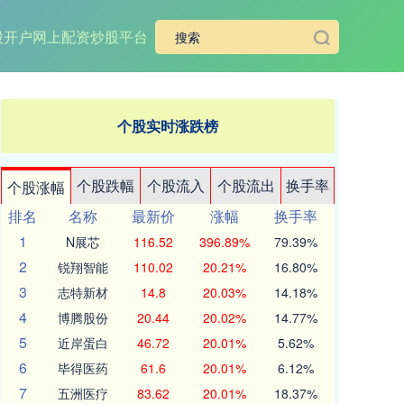
股开户
网上配资炒股平台
个股实时涨跌榜
个股跌幅
个股流入
个股流出
换手率
个股涨幅
排名
名称
最新价
涨幅
换手率
1
N展芯
116.52
396.89%
79.39%
2
锐翔智能
110.02
20.21%
16.80%
3
志特新材
14.8
20.03%
14.18%
4
博腾股份
20.44
20.02%
14.77%
5
近岸蛋白
46.72
20.01%
5.62%
6
毕得医药
61.6
20.01%
6.12%
7
五洲医疗
83.62
20.01%
18.37%