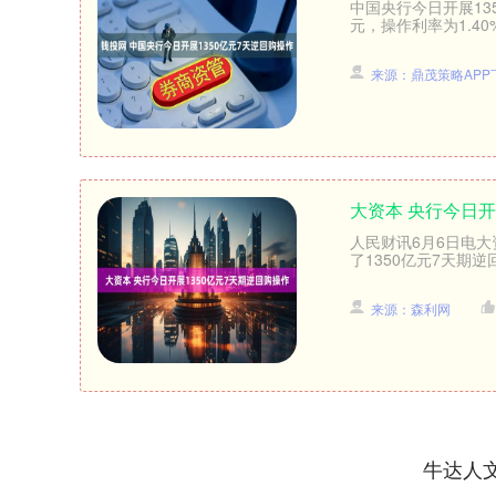
中国央行今日开展13
元，操作利率为1.40%
来源：鼎茂策略APP
大资本 央行今日开
深证成指
14311.01
人民财讯6月6日电大
.68
1.02%
200.89
1
了1350亿元7天期逆回
来源：森利网
牛达人