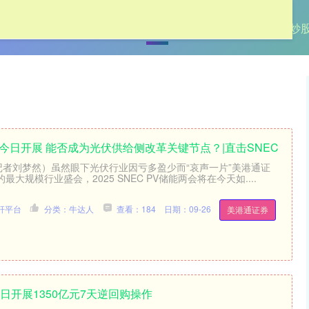
首页
牛达人
正规配资炒股
配资炒
C今日开展 能否成为光伏供给侧改革关键节点？|直击SNEC
记者刘梦然）虽然眼下光伏行业因亏多盈少而“哀声一片”美港通证
大规模行业盛会，2025 SNEC PV储能两会将在今天如....
杆平台
分类：牛达人
查看：184
日期：09-26
美港通证券
日开展1350亿元7天逆回购操作