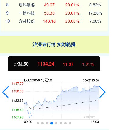
8
耐科装备
49.67
20.01%
6.83%
9
一博科技
53.33
20.01%
17.26%
10
方邦股份
146.16
20.00%
7.68%
沪深京行情 实时轮播
北证50
1134.24
创
11.37
1.01%