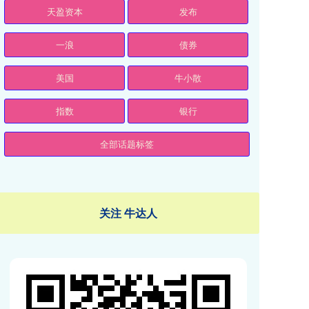
天盈资本
发布
一浪
债券
美国
牛小散
指数
银行
全部话题标签
关注 牛达人